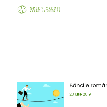
Skip
to
content
Băncile române
20 iulie 2019