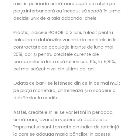
mici în perioada următoare după ce ratele pe
piaţa interbancară au început să scadă în urma
deciziei BNR de a tăia dobânda-cheie.
Practic, indicele ROBOR la 3 luni, folosit pentru
calcularea dobânzilor variabile la creditele în lei
contractate de populaţie înainte de luna mai
2019, dar şi pentru creditele curente ale
companiilor în lei, a scăzut ieri sub 6%, la 5,81%,
cel mai scăzut nivel din ultimii doi ani.
Odată ce banii se ieftinesc din ce în ce mai mult
pe piaţa monetară, antrenează şi o scădere a
dobânzilor la credite.
Astfel, creditele în lei se vor ieftini în perioada
următoare, având în vedere că dobâzile la
împrumuturi sunt formate din indicii de referinţă
la care se adaugă marja băncilor. În aceste