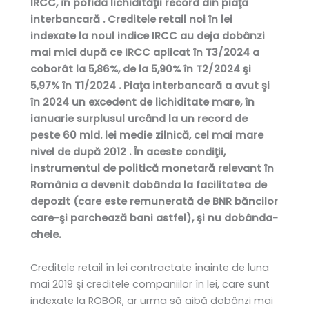
IRCC, în pofida lichidităţii record din piaţa
interbancară . Creditele retail noi în lei
indexate la noul indice IRCC au deja dobânzi
mai mici după ce IRCC aplicat în T3/2024 a
coborât la 5,86%, de la 5,90% în T2/2024 şi
5,97% în T1/2024 . Piaţa interbancară a avut şi
în 2024 un excedent de lichiditate mare, în
ianuarie surplusul urcând la un record de
peste 60 mld. lei medie zilnică, cel mai mare
nivel de după 2012 . În aceste condiţii,
instrumentul de politică monetară relevant în
România a devenit dobânda la facilitatea de
depozit (care este remunerată de BNR băncilor
care-şi parchează bani astfel), şi nu dobânda-
cheie.
Creditele retail în lei contractate înainte de luna
mai 2019 şi creditele com­paniilor în lei, care sunt
indexate la ROBOR, ar urma să aibă dobânzi mai